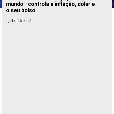
t
mundo - controla a inflação, dólar e
a
o seu bolso
g
-
julho 25, 2026
e
n
s