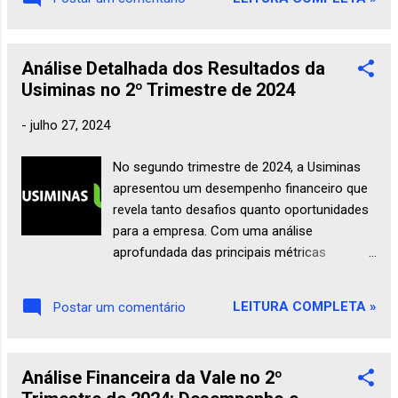
fundamentalist a e fornecendo uma nota
final para avaliar o desempenho da Romi
neste período. História das Indústrias Romi
Análise Detalhada dos Resultados da
As Indústrias Romi S.A ., fundadas em 1930,
Usiminas no 2º Trimestre de 2024
são uma das principais empresas brasileiras
no setor de máquinas e equipamentos. Com
-
julho 27, 2024
uma longa trajetória de inovação e
crescimento , a Romi se estabeleceu como
No segundo trimestre de 2024, a Usiminas
uma referência no mercado nacional e
apresentou um desempenho financeiro que
internacional. A seguir, um breve panorama
revela tanto desafios quanto oportunidades
da história e evolução da empresa: 1.
para a empresa. Com uma análise
Fundação e Primeiros Anos (1930-1950) A
aprofundada das principais métricas
Indústrias Romi foi fundada em 1930 por
financeiras, podemos entender melhor a
Francisco Romi, na cidade de Santa Bárbara
saúde financeira da empresa e suas
d'Oeste, São Paulo. Originalmente, a
LEITURA COMPLETA »
Postar um comentário
perspectivas futuras. Neste artigo,
empresa se dedicava à produção de
exploraremos a performance da Usiminas
máquinas-ferramenta para a indústria
em detalhes, avaliando suas margens,
metalúrgica. Nos primeiros anos...
Análise Financeira da Vale no 2º
rentabilidade, liquidez e outros indicadores