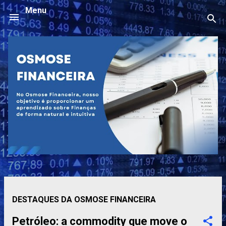
Menu
Pular para o conteúdo principal
P
DESTAQUES DA OSMOSE FINANCEIRA
o
s
Petróleo: a commodity que move o