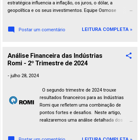
estratégica influencia a inflação, os juros, o dólar, a
geopolítica e os seus investimentos. Equipe Osmose
Financeira 25 de julho de 2026 Economia Petróleo O
petróleo: muito mais que combustível – o sangue da
LEITURA COMPLETA »
Postar um comentário
economia moderna Quando ouvimos falar em petróleo, a
primeira imagem que costuma vir à mente é a de um posto
de combustíveis ou da bomba de gasolina marcando um
Análise Financeira das Indústrias
preço cada vez mais alto. Essa associação faz sentido:
Romi - 2º Trimestre de 2024
afinal, carros, caminhõ...
-
julho 28, 2024
O segundo trimestre de 2024 trouxe
resultados financeiros para as Indústrias
Romi que refletem uma combinação de
pontos fortes e desafios. Neste artigo,
realizaremos uma análise detalhada dos
principais indicadores financeiros da
empresa, aplicando técnicas de análise
LEITURA COMPLETA »
Postar um comentário