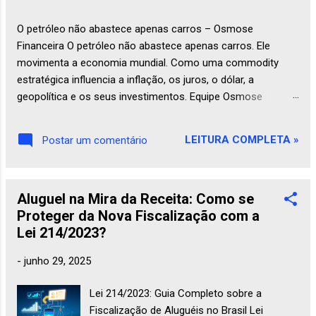
O petróleo não abastece apenas carros – Osmose
Financeira O petróleo não abastece apenas carros. Ele
movimenta a economia mundial. Como uma commodity
estratégica influencia a inflação, os juros, o dólar, a
geopolítica e os seus investimentos. Equipe Osmose
Financeira 25 de julho de 2026 Economia Petróleo O
petróleo: muito mais que combustível – o sangue da
LEITURA COMPLETA »
Postar um comentário
economia moderna Quando ouvimos falar em petróleo, a
primeira imagem que costuma vir à mente é a de um posto
de combustíveis ou da bomba de gasolina marcando um
Aluguel na Mira da Receita: Como se
preço cada vez mais alto. Essa associação faz sentido:
Proteger da Nova Fiscalização com a
afinal, carros, caminhõ...
Lei 214/2023?
-
junho 29, 2025
Lei 214/2023: Guia Completo sobre a
Fiscalização de Aluguéis no Brasil Lei