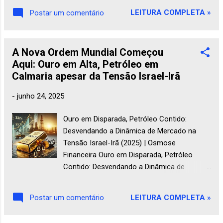
declarações de Imposto de Renda. Essa
prática e eficiente de realizar diversos tipos
conexão permite à Receita Federal...
LEITURA COMPLETA »
Postar um comentário
de simulações sem a necessidade de
instalar aplicativos no seu celular. Ao usá-
las, você pode economizar espaço no
A Nova Ordem Mundial Começou
dispositivo e acessar os resultados de
Aqui: Ouro em Alta, Petróleo em
forma instantânea. Além disso, elas são
Calmaria apesar da Tensão Israel-Irã
frequentemente atualizadas para refletir as
condições mais recentes do mercado,
-
junho 24, 2025
garantindo precisão e relevância. Aqui no
Osmose Financeira , disponibilizamos uma
Ouro em Disparada, Petróleo Contido:
ampla gama de ferramentas gratuitas que
Desvendando a Dinâmica de Mercado na
podem ajudá-lo a calcular empréstimos,
Tensão Israel-Irã (2025) | Osmose
planejar aposentadoria, avaliar investimentos
Financeira Ouro em Disparada, Petróleo
e muito mais. Navegue pelas categorias
Contido: Desvendando a Dinâmica de
abaixo para encontrar a solução...
Mercado na Tensão Israel-Irã (2025) Saiba
por que o petróleo não disparou como o
LEITURA COMPLETA »
Postar um comentário
ouro durante a tensão Israel-Irã em 2025.
Analisamos a desdolarização, tarifas de