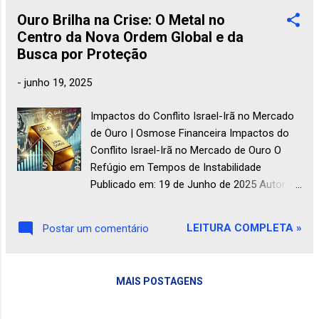
Trump e mudanças nas economias globais.
Ouro Brilha na Crise: O Metal no
Ouro em Disparada, Petróleo Contido: O
Centro da Nova Ordem Global e da
Novo Mapa da Geopolítica Financeira em
Busca por Proteção
2025 A Pergunta que Não Quer Calar ...
-
junho 19, 2025
Impactos do Conflito Israel-Irã no Mercado
de Ouro | Osmose Financeira Impactos do
Conflito Israel-Irã no Mercado de Ouro O
Refúgio em Tempos de Instabilidade
Publicado em: 19 de Junho de 2025 Autor:
Osmose Financeira O ouro sempre
desempenhou um papel central nos
LEITURA COMPLETA »
Postar um comentário
mercados financeiros em tempos de crise.
O recente conflito entre Israel e Irã
intensificou ainda mais essa dinâmica,
MAIS POSTAGENS
reforçando o status do metal precioso
como um dos principais ativos de refúgio