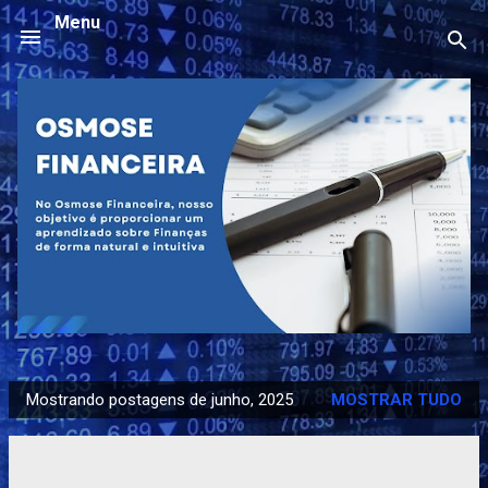
Menu
Pular para o conteúdo principal
Mostrando postagens de junho, 2025
MOSTRAR TUDO
P
o
s