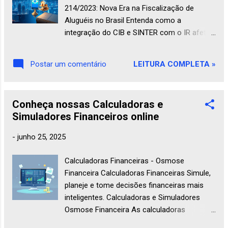
214/2023: Nova Era na Fiscalização de
Aluguéis no Brasil Entenda como a
integração do CIB e SINTER com o IR afeta
locadores e inquilinos A super integração
CIB, SINTER e Receita Federal para fiscalizar
LEITURA COMPLETA »
Postar um comentário
aluguéis Contexto da nova era de
fiscalização dos aluguéis O Brasil está
intensificando a fiscalização sobre
Conheça nossas Calculadoras e
rendimentos de aluguel com a
Simuladores Financeiros online
implementação da Lei Complementar
214/2023. Essa medida representa um
-
junho 25, 2025
marco na transparência do mercado
imobiliário, combatendo a sonegação fiscal
Calculadoras Financeiras - Osmose
que historicamente atingia este segmento.
Financeira Calculadoras Financeiras Simule,
Destaque da novidade: O grande avanço está
planeje e tome decisões financeiras mais
na integração do Cadastro Imobiliário
inteligentes. Calculadoras e Simuladores
Brasileiro (CIB) e do Sistema Nacional de
Osmose Financeira As calculadoras
Informações Territoriais (SINTER) com as
financeiras online oferecem uma maneira