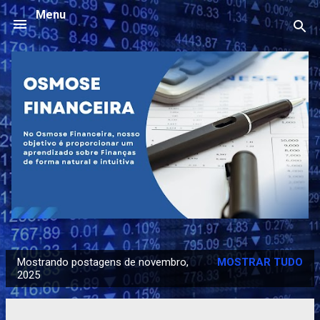
Menu
Pular para o conteúdo principal
Mostrando postagens de novembro,
MOSTRAR TUDO
P
2025
o
s