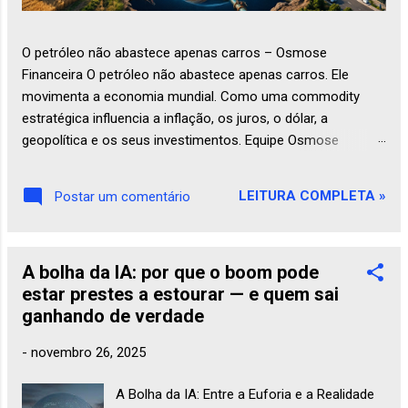
O petróleo não abastece apenas carros – Osmose
Financeira O petróleo não abastece apenas carros. Ele
movimenta a economia mundial. Como uma commodity
estratégica influencia a inflação, os juros, o dólar, a
geopolítica e os seus investimentos. Equipe Osmose
Financeira 25 de julho de 2026 Economia Petróleo O
petróleo: muito mais que combustível – o sangue da
LEITURA COMPLETA »
Postar um comentário
economia moderna Quando ouvimos falar em petróleo, a
primeira imagem que costuma vir à mente é a de um posto
de combustíveis ou da bomba de gasolina marcando um
A bolha da IA: por que o boom pode
preço cada vez mais alto. Essa associação faz sentido:
estar prestes a estourar — e quem sai
afinal, carros, caminhõ...
ganhando de verdade
-
novembro 26, 2025
A Bolha da IA: Entre a Euforia e a Realidade