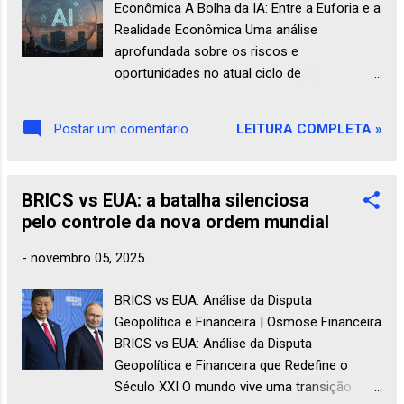
Econômica A Bolha da IA: Entre a Euforia e a
Realidade Econômica Uma análise
aprofundada sobre os riscos e
oportunidades no atual ciclo de
investimentos em Inteligência Artificial Por
Osmose Financeira Leitura: 15 min Chegou o
LEITURA COMPLETA »
Postar um comentário
fim da bolha de IA? O cheiro de 1999 (mas
maior, mais complexo) Se você vive
mercados financeiros, já sentiu uma
BRICS vs EUA: a batalha silenciosa
sensação familiar: a euforia, o capital
pelo controle da nova ordem mundial
correndo atrás de qualquer pitch com a
palavra "IA", e valorizações que brilham mais
-
novembro 05, 2025
que resultados operacionais. Alguns
jornalistas e analistas já comparam esse
BRICS vs EUA: Análise da Disputa
ciclo à bolha das pontocom — e com razão.
Geopolítica e Financeira | Osmose Financeira
OpenAI, Anthropic e outros gigantes
BRICS vs EUA: Análise da Disputa
privados receberam ou atraíram somas que
Geopolítica e Financeira que Redefine o
poucos imaginariam há cinco anos; cheg...
Século XXI O mundo vive uma transição