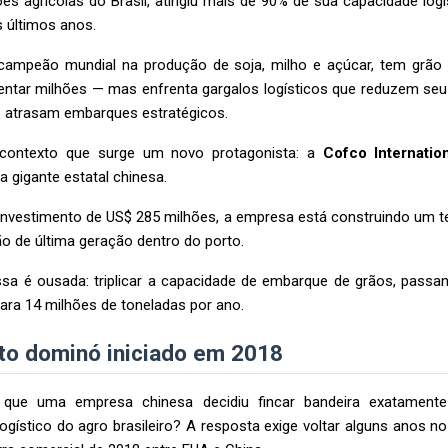
es agrícolas do Brasil, atingiu mais de 90% de sua capacidade logí
 últimos anos.
 campeão mundial na produção de soja, milho e açúcar, tem grão 
entar milhões — mas enfrenta gargalos logísticos que reduzem seu
e atrasam embarques estratégicos.
contexto que surge um novo protagonista: a
Cofco Internatio
da gigante estatal chinesa.
vestimento de US$ 285 milhões, a empresa está construindo um te
o de última geração dentro do porto.
a é ousada: triplicar a capacidade de embarque de grãos, passan
ara 14 milhões de toneladas por ano.
ito dominó iniciado em 2018
que uma empresa chinesa decidiu fincar bandeira exatamente
ogístico do agro brasileiro? A resposta exige voltar alguns anos 