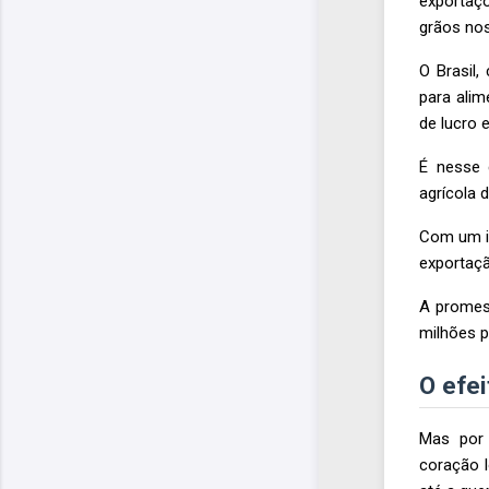
exportaçõ
grãos nos
O Brasil,
para alim
de lucro 
É nesse 
agrícola 
Com um in
exportaçã
A promess
milhões p
O efe
Mas por 
coração l