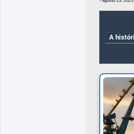
-
agosto 29, 2025
A histó