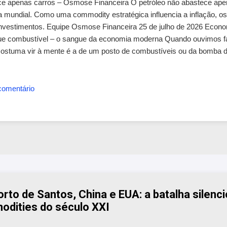
ce apenas carros – Osmose Financeira O petróleo não abastece apen
undial. Como uma commodity estratégica influencia a inflação, os j
 investimentos. Equipe Osmose Financeira 25 de julho de 2026 Econo
que combustível – o sangue da economia moderna Quando ouvimos fal
ostuma vir à mente é a de um posto de combustíveis ou da bomba 
 alto. Essa associação faz sentido: afinal, carros, caminhõ...
comentário
rto de Santos, China e EUA: a batalha silenc
odities do século XXI