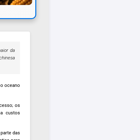
aior da
chinesa
r o oceano
cesso; os
ca custos
 parte das