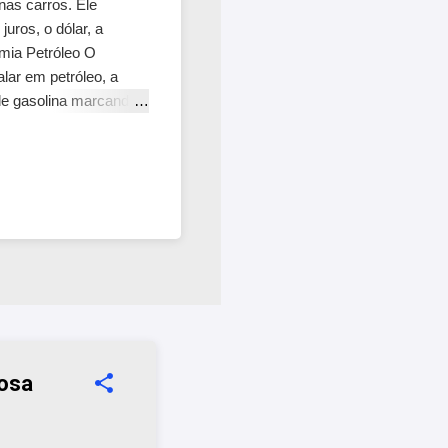
as carros. Ele
uros, o dólar, a
mia Petróleo O
ar em petróleo, a
de gasolina marcando
iosa