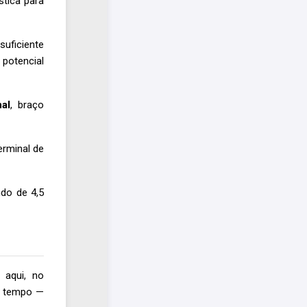
stica para
suficiente
 potencial
nal
, braço
rminal de
do de 4,5
 aqui, no
no tempo —