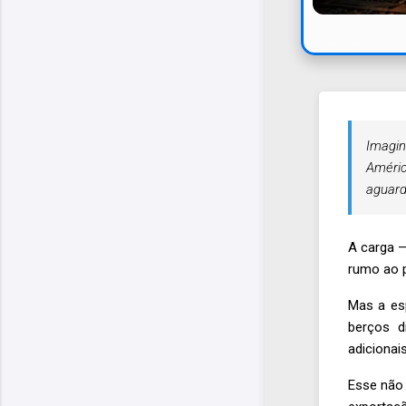
Imagin
Améric
aguard
A carga —
rumo ao p
Mas a es
berços d
adicionai
Esse não 