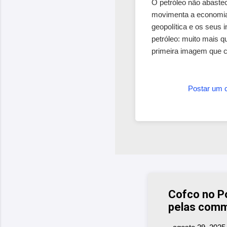
O petróleo não abaste
movimenta a economia m
geopolítica e os seus
petróleo: muito mais 
primeira imagem que c
um preço cada vez mais
Postar um 
Cofco no Po
pelas comm