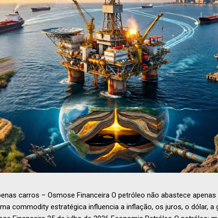
penas carros – Osmose Financeira O petróleo não abastece apenas 
 commodity estratégica influencia a inflação, os juros, o dólar, a 