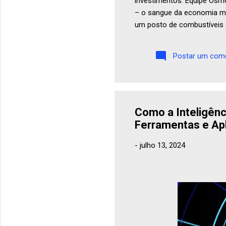
investimentos. Equipe Osmo
– o sangue da economia mo
um posto de combustíveis 
sentido: afinal, carros, cami
Postar um come
Como a Inteligênc
Ferramentas e Ap
-
julho 13, 2024