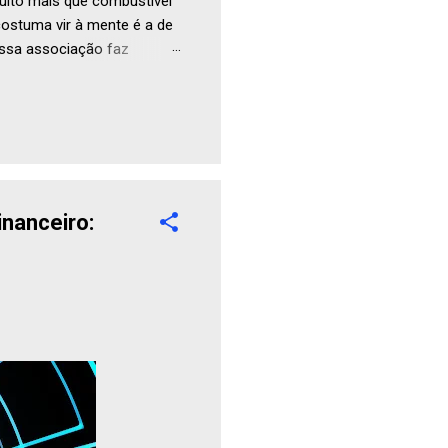
uito mais que combustível
ostuma vir à mente é a de
Essa associação faz
inanceiro: