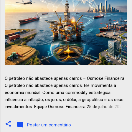
O petróleo não abastece apenas carros – Osmose Financeira
O petróleo não abastece apenas carros. Ele movimenta a
economia mundial. Como uma commodity estratégica
influencia a inflação, os juros, o dólar, a geopolítica e os seus
investimentos. Equipe Osmose Financeira 25 de julho de 2026
Economia Petróleo O petróleo: muito mais que combustível –
o sangue da economia moderna Quando ouvimos falar em
Postar um comentário
petróleo, a primeira imagem que costuma vir à mente é a de