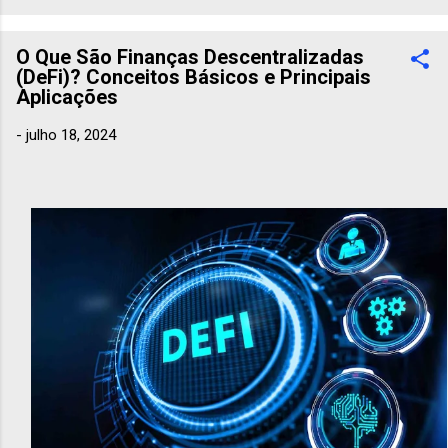
um posto de combustíveis ou da bomba de gasolina
marcando um preço cada vez mais alto. Essa associação faz
O Que São Finanças Descentralizadas
sentido: afinal, carros, caminhõ...
(DeFi)? Conceitos Básicos e Principais
Aplicações
-
julho 18, 2024