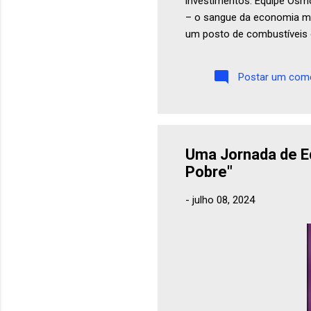
investimentos. Equipe Osmo
– o sangue da economia mo
um posto de combustíveis 
sentido: afinal, carros, cami
Postar um come
Uma Jornada de Ed
Pobre"
-
julho 08, 2024