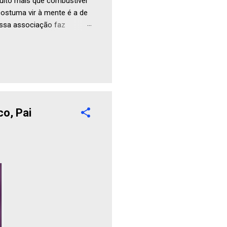
uito mais que combustível
ostuma vir à mente é a de
Essa associação faz
co, Pai