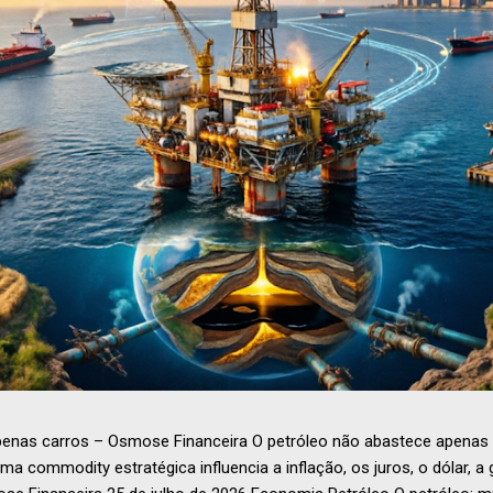
penas carros – Osmose Financeira O petróleo não abastece apenas 
 commodity estratégica influencia a inflação, os juros, o dólar, a 