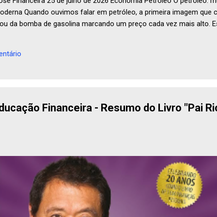
se Financeira 25 de julho de 2026 Economia Petróleo O petróleo: m
derna Quando ouvimos falar em petróleo, a primeira imagem que c
ou da bomba de gasolina marcando um preço cada vez mais alto. 
nhõ...
ntário
ucação Financeira - Resumo do Livro "Pai Ri