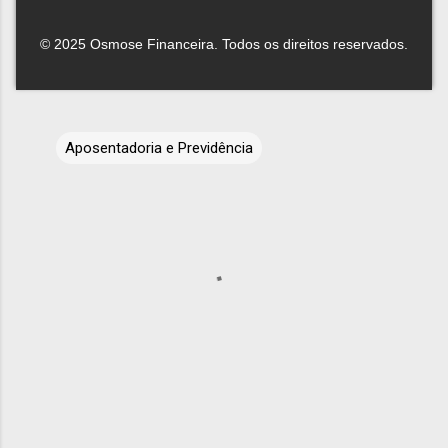
© 2025 Osmose Financeira. Todos os direitos reservados.
Aposentadoria e Previdência
C
o
m
e
n
t
á
r
i