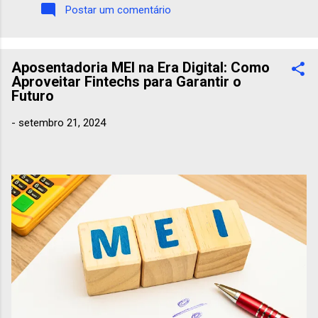
o sangue da economia moderna Quando ouvimos falar em
Postar um comentário
petróleo, a primeira imagem que costuma vir à mente é a de
um posto de combustíveis ou da bomba de gasolina
marcando um preço cada vez mais alto. Essa associação faz
Aposentadoria MEI na Era Digital: Como
sentido: afinal, carros, caminhõ...
Aproveitar Fintechs para Garantir o
Futuro
-
setembro 21, 2024